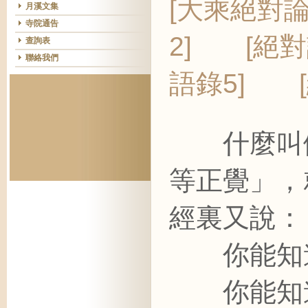
[大乘絕對論
月溪文集
寺院通告
2]
[絕對
查詢表
聯絡我們
語錄5]
什麼叫做
等正覺」，
經裏又說：
你能知道
你能知道