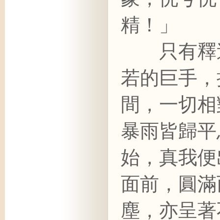
精！」
只有釋迦
若的巨手，
間，一切相
暴雨皆歸平
始，真我便
面前，圓滿
塵，亦呈著