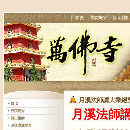
首 頁
寺院簡介
開山祖師
月溪法師講大乘絕對
首 頁
月溪法師
寺院簡介
開山祖師
月溪講述經典